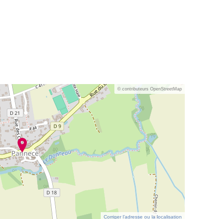
© contributeurs OpenStreetMap
Corriger l’adresse ou la localisation