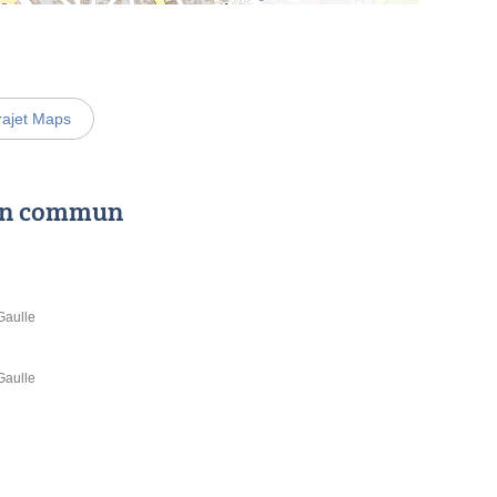
rajet Maps
 en commun
Gaulle
Gaulle