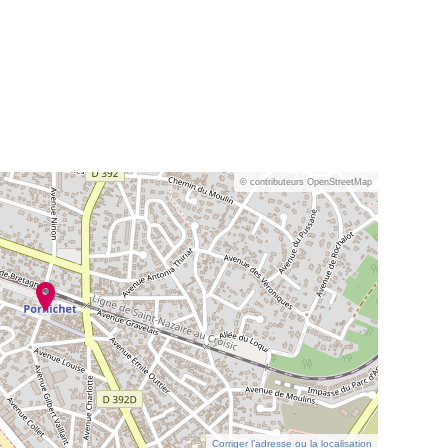
© contributeurs OpenStreetMap
Corriger l’adresse ou la localisation