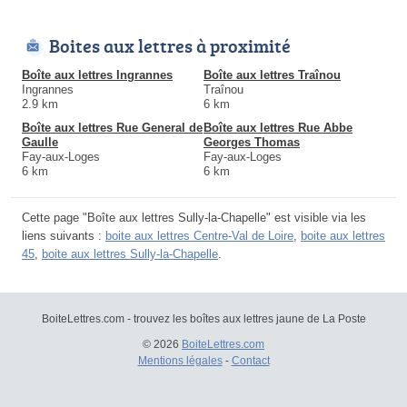
Boites aux lettres à proximité
Boîte aux lettres Ingrannes
Boîte aux lettres Traînou
Ingrannes
Traînou
2.9 km
6 km
Boîte aux lettres Rue General de
Boîte aux lettres Rue Abbe
Gaulle
Georges Thomas
Fay-aux-Loges
Fay-aux-Loges
6 km
6 km
Cette page "Boîte aux lettres Sully-la-Chapelle" est visible via les
liens suivants :
boite aux lettres Centre-Val de Loire
,
boite aux lettres
45
,
boite aux lettres Sully-la-Chapelle
.
BoiteLettres.com - trouvez les boîtes aux lettres jaune de La Poste
© 2026
BoiteLettres.com
Mentions légales
-
Contact