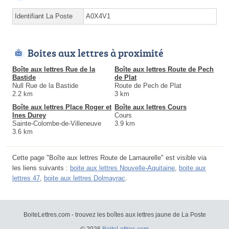
Identifiant La Poste
A0X4V1
Boites aux lettres à proximité
Boîte aux lettres Rue de la
Boîte aux lettres Route de Pech
Bastide
de Plat
Null Rue de la Bastide
Route de Pech de Plat
2.2 km
3 km
Boîte aux lettres Place Roger et
Boîte aux lettres Cours
Ines Durey
Cours
Sainte-Colombe-de-Villeneuve
3.9 km
3.6 km
Cette page "Boîte aux lettres Route de Lamaurelle" est visible via
les liens suivants :
boite aux lettres Nouvelle-Aquitaine
,
boite aux
lettres 47
,
boite aux lettres Dolmayrac
.
BoiteLettres.com - trouvez les boîtes aux lettres jaune de La Poste
© 2026
BoiteLettres.com