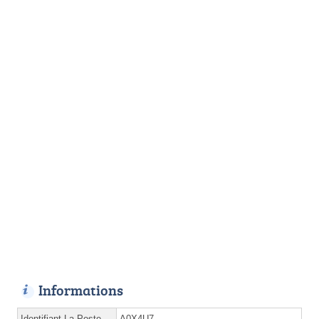
Informations
Identifiant La Poste
A0X4U7