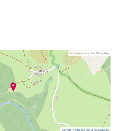
© contributeurs OpenStreetMap
Corriger l’adresse ou la localisation