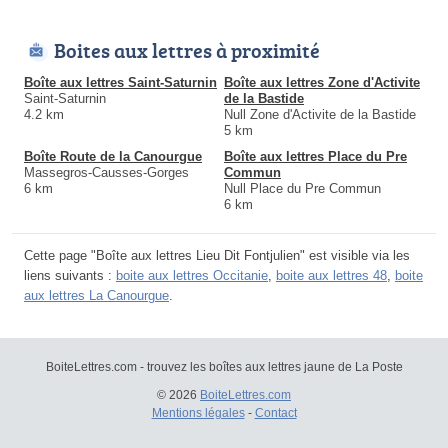
Boites aux lettres à proximité
Boîte aux lettres Saint-Saturnin
Boîte aux lettres Zone d'Activite
Saint-Saturnin
de la Bastide
4.2 km
Null Zone d'Activite de la Bastide
5 km
Boîte Route de la Canourgue
Boîte aux lettres Place du Pre
Massegros-Causses-Gorges
Commun
6 km
Null Place du Pre Commun
6 km
Cette page "Boîte aux lettres Lieu Dit Fontjulien" est visible via les
liens suivants :
boite aux lettres Occitanie
,
boite aux lettres 48
,
boite
aux lettres La Canourgue
.
BoiteLettres.com - trouvez les boîtes aux lettres jaune de La Poste
© 2026
BoiteLettres.com
Mentions légales
-
Contact