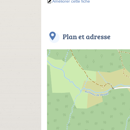
Améliorer cette fiche
Plan et adresse