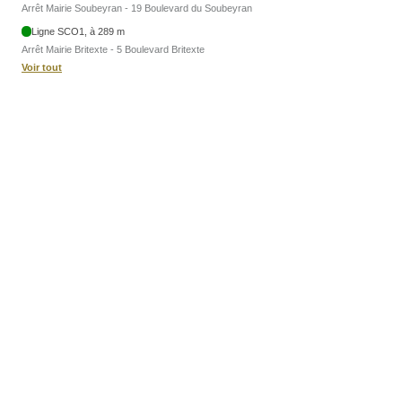
Arrêt Mairie Soubeyran - 19 Boulevard du Soubeyran
Ligne SCO1, à 289 m
Arrêt Mairie Britexte - 5 Boulevard Britexte
Voir tout