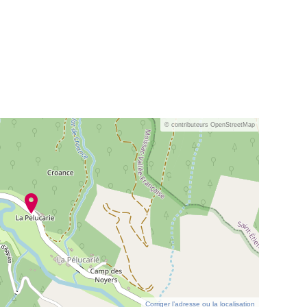
© contributeurs OpenStreetMap
Corriger l’adresse ou la localisation