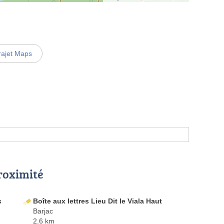
rajet Maps
proximité
s
Boîte aux lettres Lieu Dit le Viala Haut
Barjac
2.6 km