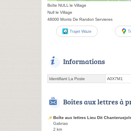
Boîte NULL le Village
Null le Village
48000 Monts De Randon Servieres
Trajet Waze
T
Informations
Identifiant La Poste
A0X7M1
Boites aux lettres à 
Boîte aux lettres Lieu Dit Chanteruejol
Gabrias
2 km