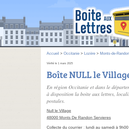
Accueil
>
Occitanie
>
Lozère
>
Monts-de-Rando
Vérifié le 1 mars 2025
Boîte NULL le Villag
En région Occitanie et dans le dépar
à disposition la boite aux lettres, local
postales.
Null le Village
48000 Monts De Randon Servieres
Collecte du courrier :
lundi au samedi à 9h00