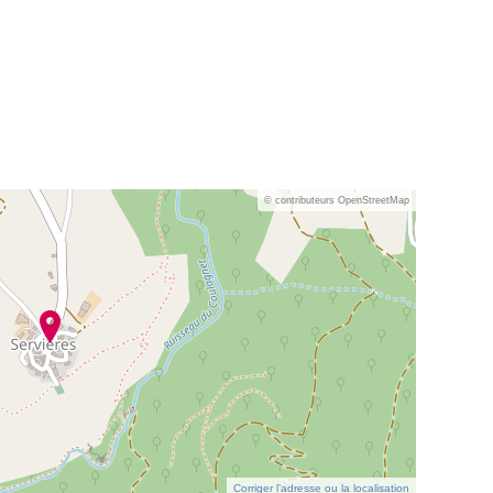
© contributeurs OpenStreetMap
Corriger l’adresse ou la localisation