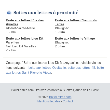
Boites aux lettres à proximité
Boîte aux lettres Rue des
Boîte aux lettres Chemin du
Ayrelles
Tarras
Albaret-Sainte-Marie
Blavignac
1.2 km
1.9 km
Boîte aux lettres Lieu Dit
Boîte aux lettres le Village
Vareilles
Blavignac
Null Lieu Dit Vareilles
2.5 km
2.2 km
Cette page "Boîte aux lettres Lieu Dit Mazeyrac" est visible via les
liens suivants :
boite aux lettres Occitanie
,
boite aux lettres 48
,
boite
aux lettres Saint-Pierre-le-Vieux
.
BoiteLettres.com - trouvez les boîtes aux lettres jaune de La Poste
© 2026
BoiteLettres.com
Mentions légales
-
Contact