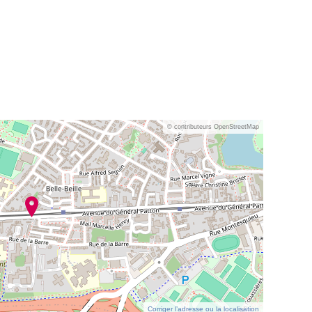
© contributeurs OpenStreetMap
Corriger l’adresse ou la localisation