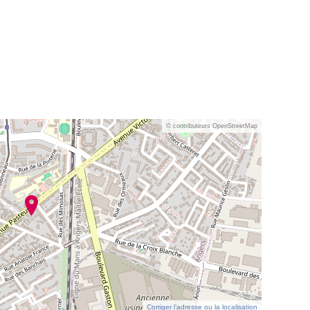
© contributeurs OpenStreetMap
Corriger l’adresse ou la localisation