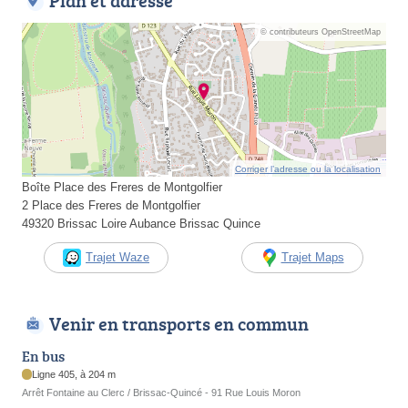
Plan et adresse
© contributeurs OpenStreetMap
Corriger l’adresse ou la localisation
Boîte Place des Freres de Montgolfier
2 Place des Freres de Montgolfier
49320 Brissac Loire Aubance Brissac Quince
Trajet Waze
Trajet Maps
Venir en transports en commun
En bus
Ligne 405, à 204 m
Arrêt Fontaine au Clerc / Brissac-Quincé - 91 Rue Louis Moron