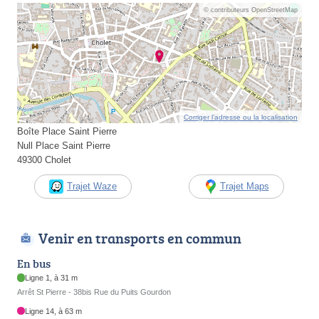
© contributeurs OpenStreetMap
Corriger l’adresse ou la localisation
Boîte Place Saint Pierre
Null Place Saint Pierre
49300 Cholet
Trajet Waze
Trajet Maps
Venir en transports en commun
En bus
Ligne 1, à 31 m
Arrêt St Pierre - 38bis Rue du Puits Gourdon
Ligne 14, à 63 m