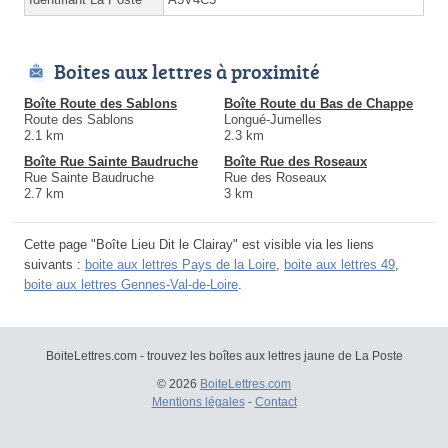
Boites aux lettres à proximité
Boîte Route des Sablons
Boîte Route du Bas de Chappe
Route des Sablons
Longué-Jumelles
2.1 km
2.3 km
Boîte Rue Sainte Baudruche
Boîte Rue des Roseaux
Rue Sainte Baudruche
Rue des Roseaux
2.7 km
3 km
Cette page "Boîte Lieu Dit le Clairay" est visible via les liens
suivants :
boite aux lettres Pays de la Loire
,
boite aux lettres 49
,
boite aux lettres Gennes-Val-de-Loire
.
BoiteLettres.com - trouvez les boîtes aux lettres jaune de La Poste
© 2026
BoiteLettres.com
Mentions légales
-
Contact