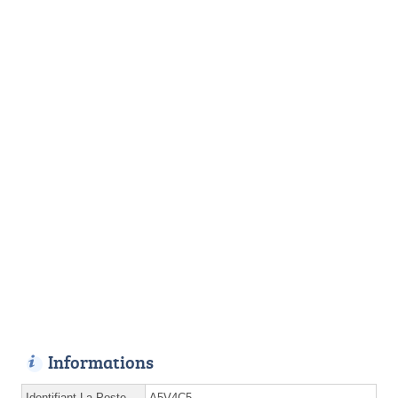
Informations
Identifiant La Poste
A5V4C5