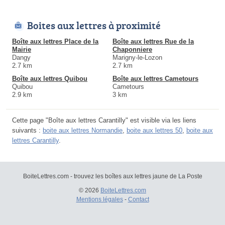
Boites aux lettres à proximité
Boîte aux lettres Place de la
Boîte aux lettres Rue de la
Mairie
Chaponniere
Dangy
Marigny-le-Lozon
2.7 km
2.7 km
Boîte aux lettres Quibou
Boîte aux lettres Cametours
Quibou
Cametours
2.9 km
3 km
Cette page "Boîte aux lettres Carantilly" est visible via les liens
suivants :
boite aux lettres Normandie
,
boite aux lettres 50
,
boite aux
lettres Carantilly
.
BoiteLettres.com - trouvez les boîtes aux lettres jaune de La Poste
© 2026
BoiteLettres.com
Mentions légales
-
Contact