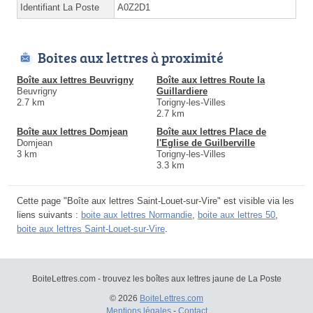
Identifiant La Poste
A0Z2D1
Boites aux lettres à proximité
Boîte aux lettres Beuvrigny
Boîte aux lettres Route la
Beuvrigny
Guillardiere
2.7 km
Torigny-les-Villes
2.7 km
Boîte aux lettres Domjean
Boîte aux lettres Place de
Domjean
l'Eglise de Guilberville
3 km
Torigny-les-Villes
3.3 km
Cette page "Boîte aux lettres Saint-Louet-sur-Vire" est visible via les
liens suivants :
boite aux lettres Normandie
,
boite aux lettres 50
,
boite aux lettres Saint-Louet-sur-Vire
.
BoiteLettres.com - trouvez les boîtes aux lettres jaune de La Poste
© 2026
BoiteLettres.com
Mentions légales
-
Contact