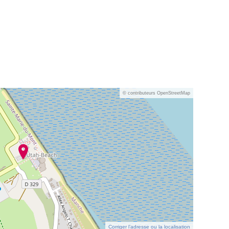
© contributeurs OpenStreetMap
Corriger l’adresse ou la localisation