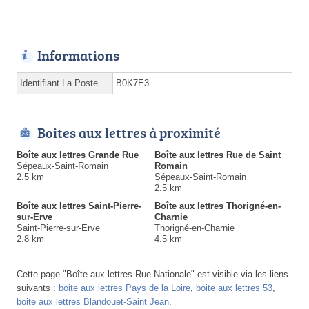
Informations
Identifiant La Poste
B0K7E3
Boites aux lettres à proximité
Boîte aux lettres Grande Rue
Boîte aux lettres Rue de Saint
Sépeaux-Saint-Romain
Romain
2.5 km
Sépeaux-Saint-Romain
2.5 km
Boîte aux lettres Saint-Pierre-
Boîte aux lettres Thorigné-en-
sur-Erve
Charnie
Saint-Pierre-sur-Erve
Thorigné-en-Charnie
2.8 km
4.5 km
Cette page "Boîte aux lettres Rue Nationale" est visible via les liens
suivants :
boite aux lettres Pays de la Loire
,
boite aux lettres 53
,
boite aux lettres Blandouet-Saint Jean
.