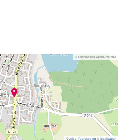
© contributeurs OpenStreetMap
Corriger l’adresse ou la localisation