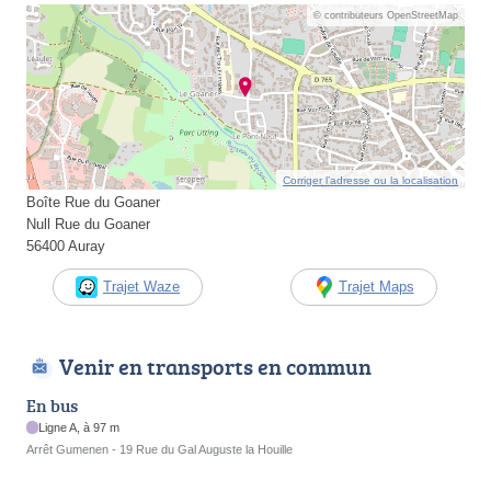
© contributeurs OpenStreetMap
Corriger l’adresse ou la localisation
Boîte Rue du Goaner
Null Rue du Goaner
56400 Auray
Trajet Waze
Trajet Maps
Venir en transports en commun
En bus
Ligne A, à 97 m
Arrêt Gumenen - 19 Rue du Gal Auguste la Houille