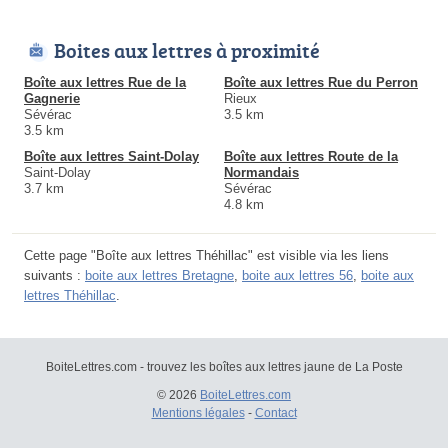
Boites aux lettres à proximité
Boîte aux lettres Rue de la
Boîte aux lettres Rue du Perron
Gagnerie
Rieux
Sévérac
3.5 km
3.5 km
Boîte aux lettres Saint-Dolay
Boîte aux lettres Route de la
Saint-Dolay
Normandais
3.7 km
Sévérac
4.8 km
Cette page "Boîte aux lettres Théhillac" est visible via les liens
suivants :
boite aux lettres Bretagne
,
boite aux lettres 56
,
boite aux
lettres Théhillac
.
BoiteLettres.com - trouvez les boîtes aux lettres jaune de La Poste
© 2026
BoiteLettres.com
Mentions légales
-
Contact