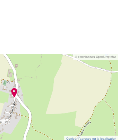
© contributeurs OpenStreetMap
Corriger l’adresse ou la localisation