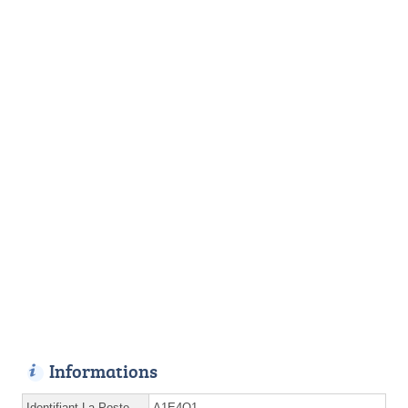
Informations
Identifiant La Poste
A1E4Q1