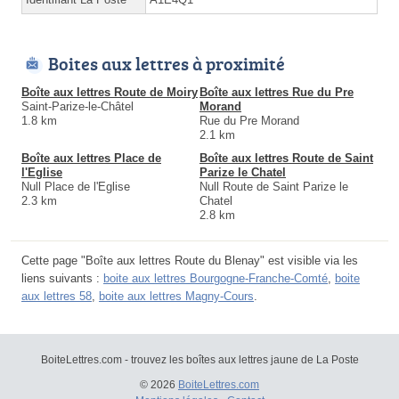
Boites aux lettres à proximité
Boîte aux lettres Route de Moiry
Boîte aux lettres Rue du Pre
Saint-Parize-le-Châtel
Morand
1.8 km
Rue du Pre Morand
2.1 km
Boîte aux lettres Place de
Boîte aux lettres Route de Saint
l'Eglise
Parize le Chatel
Null Place de l'Eglise
Null Route de Saint Parize le
2.3 km
Chatel
2.8 km
Cette page "Boîte aux lettres Route du Blenay" est visible via les
liens suivants :
boite aux lettres Bourgogne-Franche-Comté
,
boite
aux lettres 58
,
boite aux lettres Magny-Cours
.
BoiteLettres.com - trouvez les boîtes aux lettres jaune de La Poste
© 2026
BoiteLettres.com