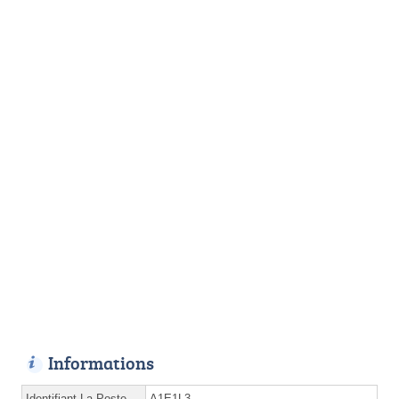
Informations
Identifiant La Poste
A1E1L3