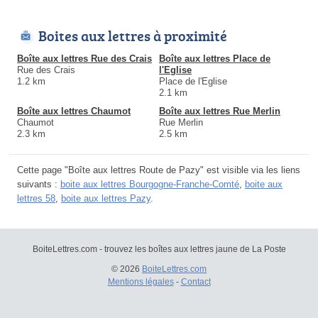
Boites aux lettres à proximité
Boîte aux lettres Rue des Crais
Boîte aux lettres Place de
Rue des Crais
l'Eglise
1.2 km
Place de l'Eglise
2.1 km
Boîte aux lettres Chaumot
Boîte aux lettres Rue Merlin
Chaumot
Rue Merlin
2.3 km
2.5 km
Cette page "Boîte aux lettres Route de Pazy" est visible via les liens
suivants :
boite aux lettres Bourgogne-Franche-Comté
,
boite aux
lettres 58
,
boite aux lettres Pazy
.
BoiteLettres.com - trouvez les boîtes aux lettres jaune de La Poste
© 2026
BoiteLettres.com
Mentions légales
-
Contact