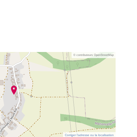
© contributeurs OpenStreetMap
Corriger l’adresse ou la localisation