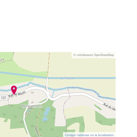
© contributeurs OpenStreetMap
Corriger l’adresse ou la localisation