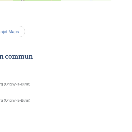
rajet Maps
 en commun
g (Origny-le-Butin)
g (Origny-le-Butin)