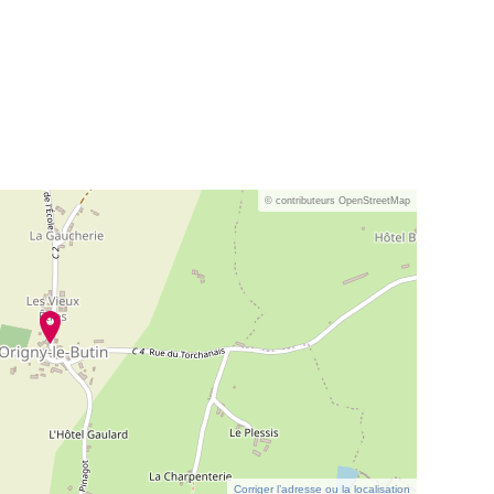
© contributeurs OpenStreetMap
Corriger l’adresse ou la localisation