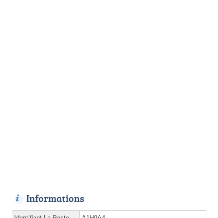
Informations
Identifiant La Poste
A1H9A4