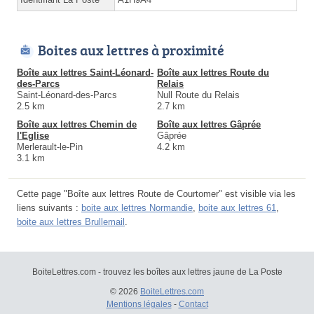
Boites aux lettres à proximité
Boîte aux lettres Saint-Léonard-
Boîte aux lettres Route du
des-Parcs
Relais
Saint-Léonard-des-Parcs
Null Route du Relais
2.5 km
2.7 km
Boîte aux lettres Chemin de
Boîte aux lettres Gâprée
l'Eglise
Gâprée
Merlerault-le-Pin
4.2 km
3.1 km
Cette page "Boîte aux lettres Route de Courtomer" est visible via les
liens suivants :
boite aux lettres Normandie
,
boite aux lettres 61
,
boite aux lettres Brullemail
.
BoiteLettres.com - trouvez les boîtes aux lettres jaune de La Poste
© 2026
BoiteLettres.com
Mentions légales
-
Contact