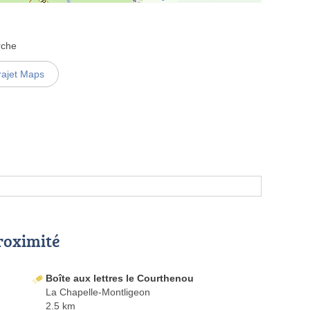
rche
rajet Maps
proximité
Boîte aux lettres le Courthenou
La Chapelle-Montligeon
2.5 km