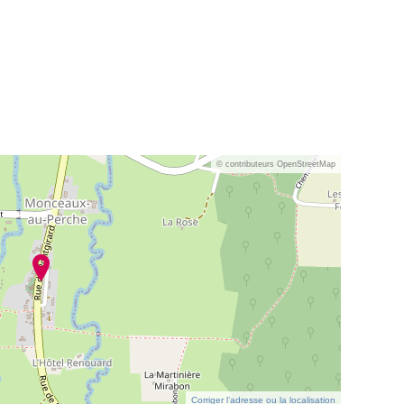
© contributeurs OpenStreetMap
Corriger l’adresse ou la localisation