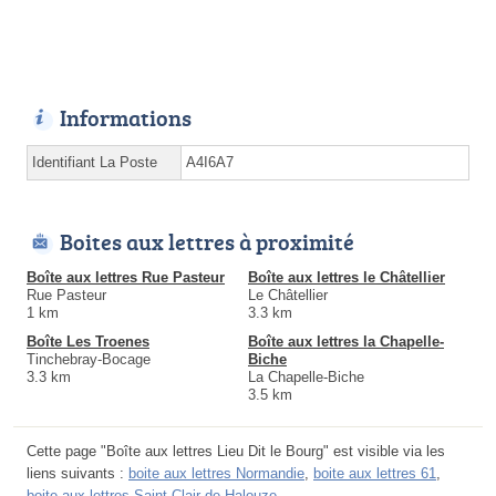
Informations
Identifiant La Poste
A4I6A7
Boites aux lettres à proximité
Boîte aux lettres Rue Pasteur
Boîte aux lettres le Châtellier
Rue Pasteur
Le Châtellier
1 km
3.3 km
Boîte Les Troenes
Boîte aux lettres la Chapelle-
Tinchebray-Bocage
Biche
3.3 km
La Chapelle-Biche
3.5 km
Cette page "Boîte aux lettres Lieu Dit le Bourg" est visible via les
liens suivants :
boite aux lettres Normandie
,
boite aux lettres 61
,
boite aux lettres Saint-Clair-de-Halouze
.