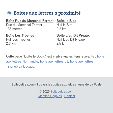
Boites aux lettres à proximité
Boîte Rue du Marechal Ferrant
Boîte le Biot
Rue du Marechal Ferrant
Null le Biot
135 mètres
2.2 km
Boîte Les Troenes
Boîte Lieu Dit Preaux
Null Les Troenes
Null Lieu Dit Preaux
2.3 km
2.5 km
Cette page "Boîte le Bourg" est visible via les liens suivants :
boite
aux lettres Normandie
,
boite aux lettres 61
,
boite aux lettres
Tinchebray-Bocage
.
BoiteLettres.com - trouvez les boîtes aux lettres jaune de La Poste
© 2026
BoiteLettres.com
Mentions légales
-
Contact