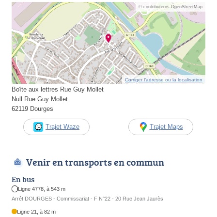
© contributeurs OpenStreetMap
Corriger l’adresse ou la localisation
Boîte aux lettres Rue Guy Mollet
Null Rue Guy Mollet
62119 Dourges
Trajet Waze
Trajet Maps
Venir en transports en commun
En bus
Ligne 4778, à 543 m
Arrêt DOURGES - Commissariat - F N°22 - 20 Rue Jean Jaurès
Ligne 21, à 82 m