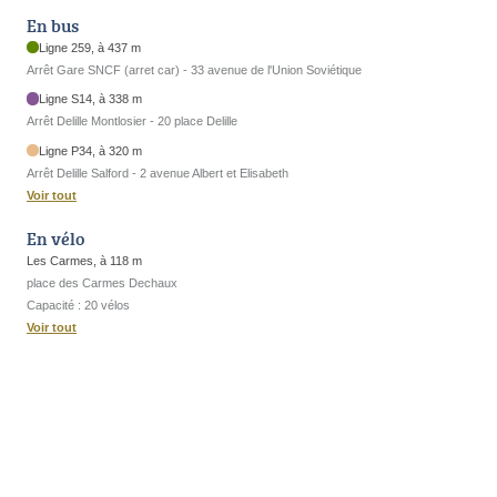
En bus
Ligne 259, à 437 m
Arrêt Gare SNCF (arret car) - 33 avenue de l'Union Soviétique
Ligne S14, à 338 m
Arrêt Delille Montlosier - 20 place Delille
Ligne P34, à 320 m
Arrêt Delille Salford - 2 avenue Albert et Elisabeth
Voir tout
En vélo
Les Carmes, à 118 m
place des Carmes Dechaux
Capacité : 20 vélos
Voir tout