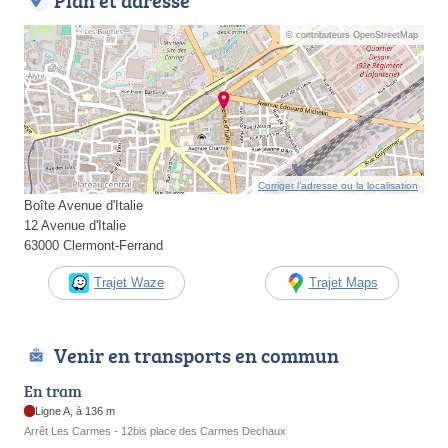
Plan et adresse
© contributeurs OpenStreetMap
Corriger l’adresse ou la localisation
Boîte Avenue d'Italie
12 Avenue d'Italie
63000 Clermont-Ferrand
Trajet Waze
Trajet Maps
Venir en transports en commun
En tram
Ligne A, à 136 m
Arrêt Les Carmes - 12bis place des Carmes Dechaux