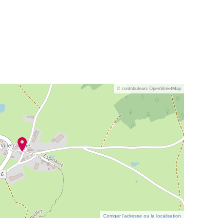
© contributeurs OpenStreetMap
Corriger l’adresse ou la localisation