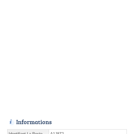
Informations
Identifiant La Poste
A1J8Z2