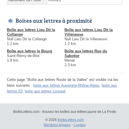
Boites aux lettres à proximité
Boîte aux lettres Lieu Dit la
Boîte aux lettres Lieu Dit la
Collange
Villeneuve
Null Lieu Dit la Collange
Null Lieu Dit la Villeneuve
1.2 km
1.2 km
Boîte aux lettres le Bourg
Boîte aux lettres Rue du
Saint-Rémy-de-Blot
Sabotier
1.8 km
Menat
2.3 km
Cette page "Boîte aux lettres Route de la Vallee" est visible via les
liens suivants :
boite aux lettres Auvergne-Rhône-Alpes
,
boite aux
lettres 63
,
boite aux lettres Lisseuil
.
BoiteLettres.com - trouvez les boîtes aux lettres jaune de La Poste
© 2026
BoiteLettres.com
Mentions légales
-
Contact