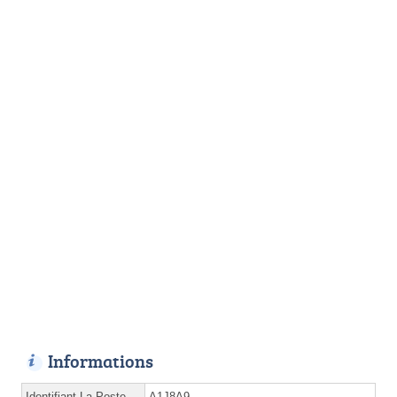
Informations
Identifiant La Poste
A1J8A9