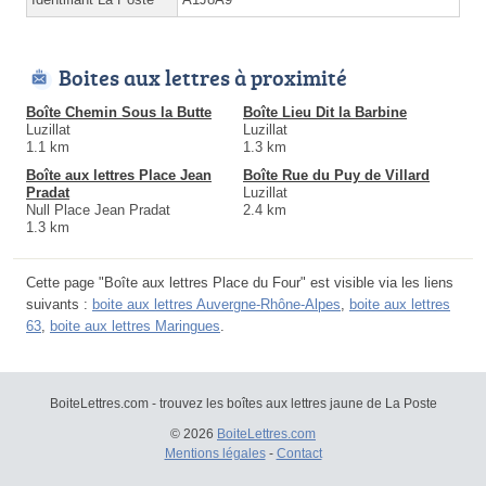
Boites aux lettres à proximité
Boîte Chemin Sous la Butte
Boîte Lieu Dit la Barbine
Luzillat
Luzillat
1.1 km
1.3 km
Boîte aux lettres Place Jean
Boîte Rue du Puy de Villard
Pradat
Luzillat
Null Place Jean Pradat
2.4 km
1.3 km
Cette page "Boîte aux lettres Place du Four" est visible via les liens
suivants :
boite aux lettres Auvergne-Rhône-Alpes
,
boite aux lettres
63
,
boite aux lettres Maringues
.
BoiteLettres.com - trouvez les boîtes aux lettres jaune de La Poste
© 2026
BoiteLettres.com
Mentions légales
-
Contact