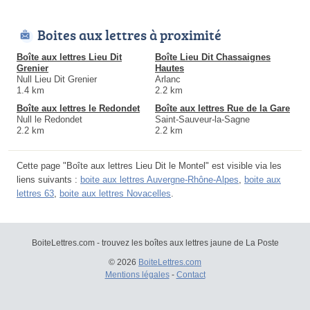
Boites aux lettres à proximité
Boîte aux lettres Lieu Dit
Boîte Lieu Dit Chassaignes
Grenier
Hautes
Null Lieu Dit Grenier
Arlanc
1.4 km
2.2 km
Boîte aux lettres le Redondet
Boîte aux lettres Rue de la Gare
Null le Redondet
Saint-Sauveur-la-Sagne
2.2 km
2.2 km
Cette page "Boîte aux lettres Lieu Dit le Montel" est visible via les
liens suivants :
boite aux lettres Auvergne-Rhône-Alpes
,
boite aux
lettres 63
,
boite aux lettres Novacelles
.
BoiteLettres.com - trouvez les boîtes aux lettres jaune de La Poste
© 2026
BoiteLettres.com
Mentions légales
-
Contact