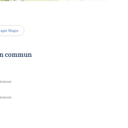
rajet Maps
 en commun
lleneuve
lleneuve