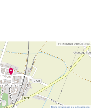
© contributeurs OpenStreetMap
Corriger l’adresse ou la localisation