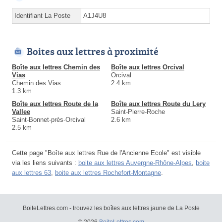
Identifiant La Poste
A1J4U8
Boites aux lettres à proximité
Boîte aux lettres Chemin des
Boîte aux lettres Orcival
Vias
Orcival
Chemin des Vias
2.4 km
1.3 km
Boîte aux lettres Route de la
Boîte aux lettres Route du Lery
Vallee
Saint-Pierre-Roche
Saint-Bonnet-près-Orcival
2.6 km
2.5 km
Cette page "Boîte aux lettres Rue de l'Ancienne Ecole" est visible
via les liens suivants :
boite aux lettres Auvergne-Rhône-Alpes
,
boite
aux lettres 63
,
boite aux lettres Rochefort-Montagne
.
BoiteLettres.com - trouvez les boîtes aux lettres jaune de La Poste
© 2026
BoiteLettres.com