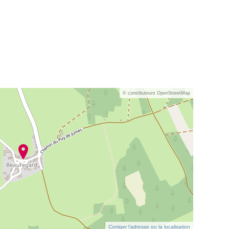
© contributeurs OpenStreetMap
Corriger l’adresse ou la localisation