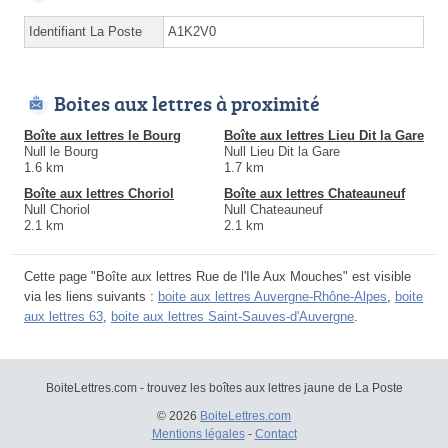
Identifiant La Poste
A1K2V0
Boites aux lettres à proximité
Boîte aux lettres le Bourg
Boîte aux lettres Lieu Dit la Gare
Null le Bourg
Null Lieu Dit la Gare
1.6 km
1.7 km
Boîte aux lettres Choriol
Boîte aux lettres Chateauneuf
Null Choriol
Null Chateauneuf
2.1 km
2.1 km
Cette page "Boîte aux lettres Rue de l'Ile Aux Mouches" est visible
via les liens suivants :
boite aux lettres Auvergne-Rhône-Alpes
,
boite
aux lettres 63
,
boite aux lettres Saint-Sauves-d'Auvergne
.
BoiteLettres.com - trouvez les boîtes aux lettres jaune de La Poste
© 2026
BoiteLettres.com
Mentions légales
-
Contact