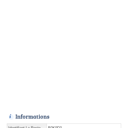
Informations
Identifiant La Poste
B0K9D3