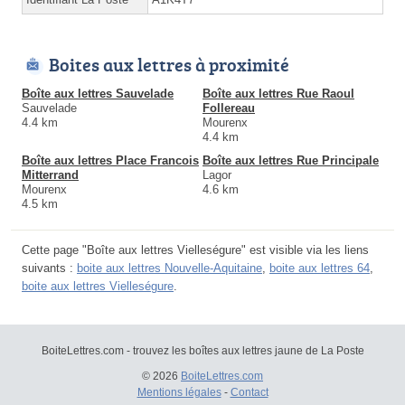
Boites aux lettres à proximité
Boîte aux lettres Sauvelade
Boîte aux lettres Rue Raoul
Sauvelade
Follereau
4.4 km
Mourenx
4.4 km
Boîte aux lettres Place Francois
Boîte aux lettres Rue Principale
Mitterrand
Lagor
Mourenx
4.6 km
4.5 km
Cette page "Boîte aux lettres Vielleségure" est visible via les liens
suivants :
boite aux lettres Nouvelle-Aquitaine
,
boite aux lettres 64
,
boite aux lettres Vielleségure
.
BoiteLettres.com - trouvez les boîtes aux lettres jaune de La Poste
© 2026
BoiteLettres.com
Mentions légales
-
Contact