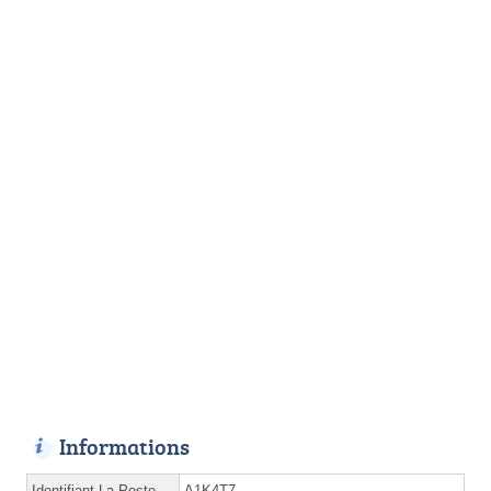
Informations
Identifiant La Poste
A1K4T7