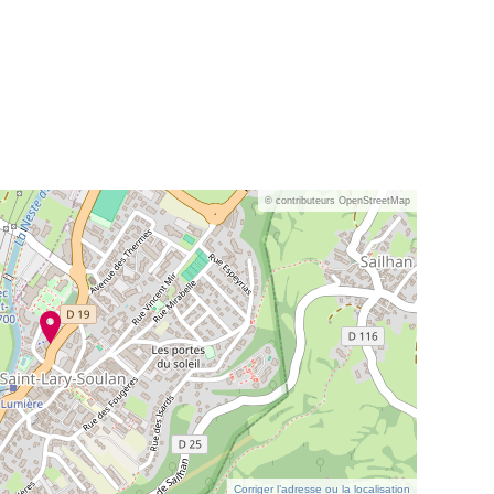
© contributeurs OpenStreetMap
Corriger l’adresse ou la localisation