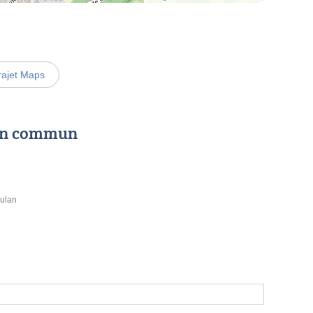
rajet Maps
 en commun
ulan