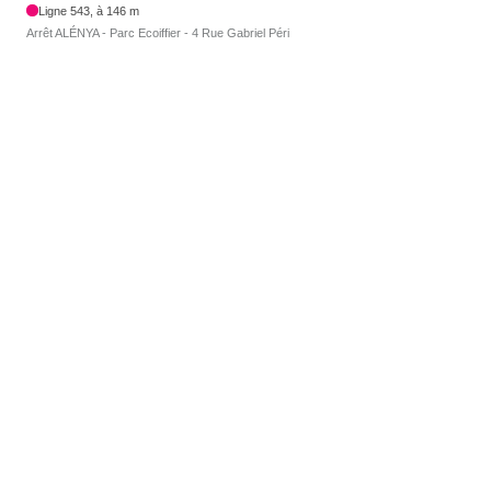
Ligne 543, à 146 m
Arrêt ALÉNYA - Parc Ecoiffier - 4 Rue Gabriel Péri