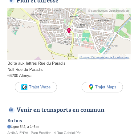
Plan et adresse
© contributeurs OpenStreetMap
Corriger l’adresse ou la localisation
Boîte aux lettres Rue du Paradis
Null Rue du Paradis
66200 Alénya
Trajet Waze
Trajet Maps
Venir en transports en commun
En bus
Ligne 542, à 146 m
Arrêt ALÉNYA - Parc Ecoiffier - 4 Rue Gabriel Péri