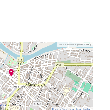
© contributeurs OpenStreetMap
Corriger l’adresse ou la localisation